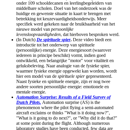
onder 109 schooldecanen en leerlingbegeleiders van
middelbare scholen. Doel van het onderzoek was de
huidige en gewenste situatie in kaart te brengen met
betrekking tot keuzevaardigheidsonderwijs. Meer
specifiek werd gekeken naar de bruikbaarheid van het
nieuwe model van
persoonlijke
levensloopvaardigheden
, dat hierboven besproken werd.
(In Dutch)
De spirituele spier
.
Deze video biedt een
introductie tot het onderwerp van spirituele
(persoonlijke) energie. Deze energiesoort (waarover
iedereen in principe beschikt) vormt, indien goed
ontwikkeld, een belangrijke "motor" voor vitaliteit en
geluksbeleving. Naar analogie van de fysieke spier,
waarmee fysieke energie opgewekt kan worden, wordt
hier een model van de
spirituele spier
gepresenteerd.
Naast fysieke en spirituele energie, zijn er nog twee
andere soorten persoonlijke energie: emotionele en
mentale energie.
Automation Surprise: Results of a Field Survey of
Dutch Pilots.
Automation surprise (AS) is the
phenomenon where the pilot flying a semi-automated
aircraft exclaims or thinks "What is it doing now?",
"What is it going to do next?", or "Why did it do that?"
at some point during the flight. Although numerous
laboratory studies have been conducted, few data are